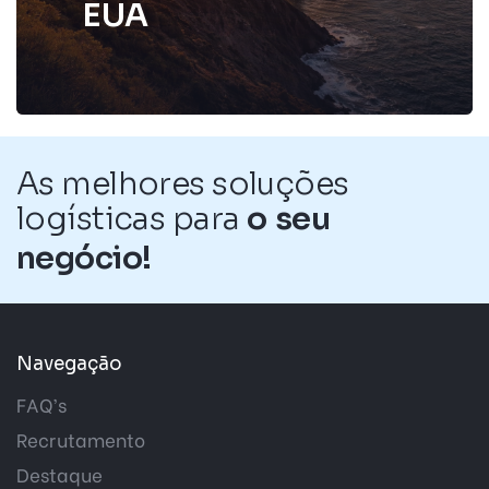
E
U
A
As melhores soluções
logísticas para
o
s
e
u
n
e
g
ó
c
i
o
!
Navegação
FAQ’s
Recrutamento
Destaque