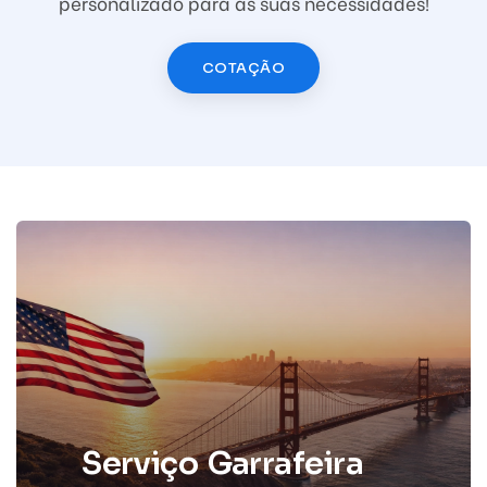
personalizado para as suas necessidades!
COTAÇÃO
S
e
r
v
i
ç
o
G
a
r
r
a
f
e
i
r
a